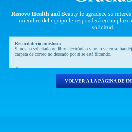
Renovo Health and
Beauty le agradece su interés
miembro del equipo le responderá en un plazo 
solicitud.
Recordatorio amistoso:
Si nos ha solicitado un libro electrónico y no lo ve en su band
carpeta de correo no deseado por si se está filtrando.
×
VOLVER A LA PÁGINA DE IN