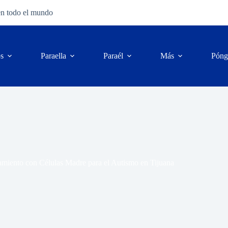
en todo el mundo
os
Para
ella
Para
él
Más
Póng
amiento con Células Madre para el Autismo en Tijuana