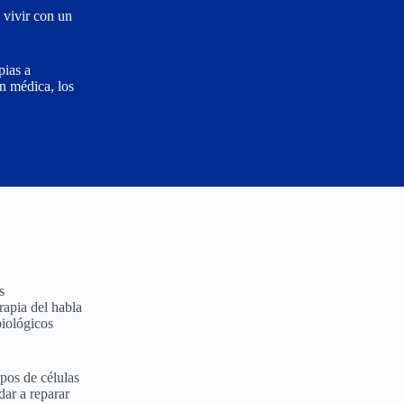
 vivir con un
pias a
n médica, los
s
rapia del habla
biológicos
pos de células
dar a reparar