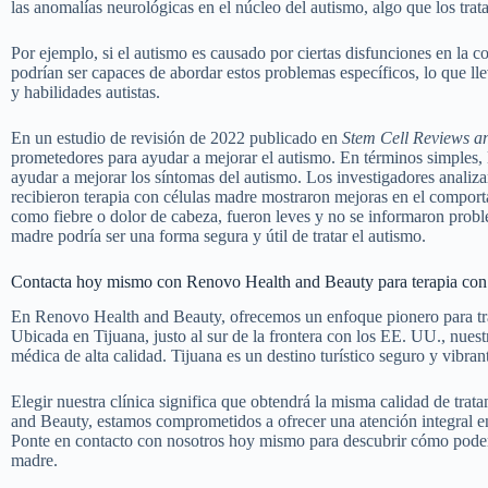
las anomalías neurológicas en el núcleo del autismo, algo que los tr
Por ejemplo, si el autismo es causado por ciertas disfunciones en la c
podrían ser capaces de abordar estos problemas específicos, lo que ll
y habilidades autistas.
En un estudio de revisión de 2022 publicado en
Stem Cell Reviews a
prometedores para ayudar a mejorar el autismo. En términos simples, l
ayudar a mejorar los síntomas del autismo. Los investigadores analiza
recibieron terapia con células madre mostraron mejoras en el comport
como fiebre o dolor de cabeza, fueron leves y no se informaron proble
madre podría ser una forma segura y útil de tratar el autismo.
Contacta hoy mismo con Renovo Health and Beauty para terapia con
En Renovo Health and Beauty, ofrecemos un enfoque pionero para trat
Ubicada en Tijuana, justo al sur de la frontera con los EE. UU., nuest
médica de alta calidad. Tijuana es un destino turístico seguro y vibr
Elegir nuestra clínica significa que obtendrá la misma calidad de t
and Beauty, estamos comprometidos a ofrecer una atención integral e
Ponte en contacto con nosotros hoy mismo para descubrir cómo podemo
madre.