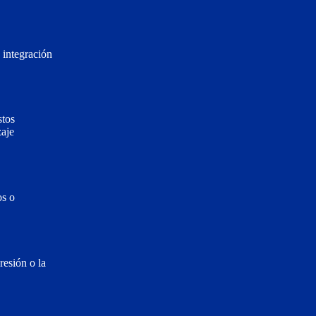
 integración
stos
zaje
os o
resión o la