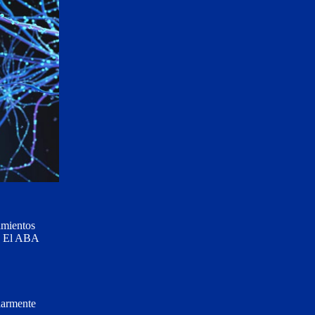
amientos
o. El ABA
ularmente