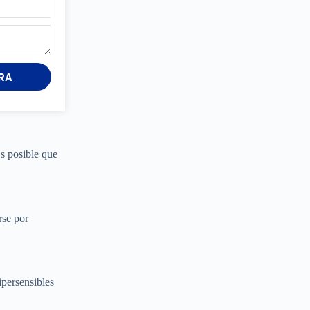
RA
Es posible que
rse por
ipersensibles