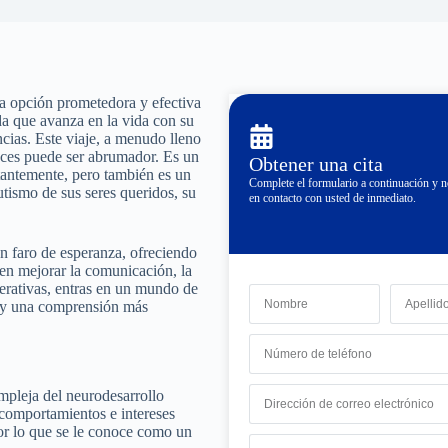
na opción prometedora y efectiva
da que avanza en la vida con su
ncias. Este viaje, a menudo lleno
eces puede ser abrumador. Es un
Obtener una cita
tantemente, pero también es un
Complete el formulario a continuación y
tismo de sus seres queridos, su
en contacto con usted de inmediato.
un faro de esperanza, ofreciendo
den mejorar la comunicación, la
nerativas, entras en un mundo de
o y una comprensión más
ompleja del neurodesarrollo
 comportamientos e intereses
por lo que se le conoce como un