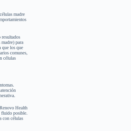
 células madre
comportamientos
 resultados
s madre) para
n que los que
darios comunes,
n células
íntomas.
 atención
nerativa.
n Renovo Health
fluido posible.
a con células