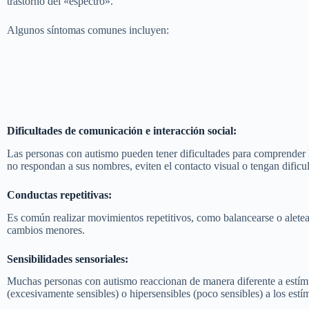
trastorno del «espectro».
Algunos síntomas comunes incluyen:
Dificultades de comunicación e interacción social:
Las personas con autismo pueden tener dificultades para comprender l
no respondan a sus nombres, eviten el contacto visual o tengan dificult
Conductas repetitivas:
Es común realizar movimientos repetitivos, como balancearse o aletear
cambios menores.
Sensibilidades sensoriales:
Muchas personas con autismo reaccionan de manera diferente a estímulo
(excesivamente sensibles) o hipersensibles (poco sensibles) a los estí