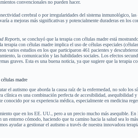
atamientos convencionales no pueden hacer.
onectividad cerebral o por irregularidades del sistema inmunológico, las
evaría a mejoras más significativas y potencialmente duraderas en los 
nd Reports
, se concluyó que la terapia con células madre está mostrando
a terapia con células madre implica el uso de células especiales (célula
ron varios estudios en los que participaron 461 pacientes y descubriero
amiento, la comunicación y las habilidades sociales. Los efectos secun
mas graves. Esta es una buena noticia, ya que sugiere que la terapia co
 células madre
ar el autismo que aborda la causa raíz de la enfermedad, no solo los s
ra clínica es una combinación perfecta de accesibilidad, asequibilidad y
ante conocido por su experiencia médica, especialmente en medicina rege
ratamiento que en los EE. UU., pero a un precio mucho más asequible. E
n un entorno cómodo, haciendo que tu camino hacia la salud sea lo más 
s ayudar a gestionar el autismo a través de nuestra innovadora terapi