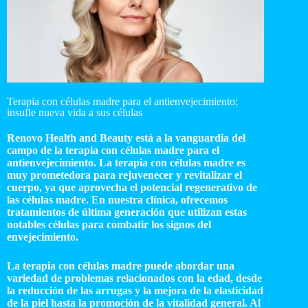
Terapia con células madre para el antienvejecimiento:
insufle nueva vida a sus células
Renovo Health and Beauty está a la vanguardia del
campo de la terapia con células madre para el
antienvejecimiento. La terapia con células madre es
muy prometedora para rejuvenecer y revitalizar el
cuerpo, ya que aprovecha el potencial regenerativo de
las células madre. En nuestra clínica, ofrecemos
tratamientos de última generación que utilizan estas
notables células para combatir los signos del
envejecimiento.
La terapia con células madre puede abordar una
variedad de problemas relacionados con la edad, desde
la reducción de las arrugas y la mejora de la elasticidad
de la piel hasta la promoción de la vitalidad general. Al