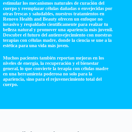
estimular los mecanismos naturales de curación del
cuerpo y reemplazar células dañadas o envejecidas por
otras frescas y saludables, nuestros tratamientos en
Renovo Health and Beauty ofrecen un enfoque no
invasivo y respaldado científicamente para realzar tu
belleza natural y promover una apariencia más juvenil.
Descubre el futuro del antienvejecimiento con nuestras
terapias con células madre, donde la ciencia se une a la
estética para una vida más joven.
Muchos pacientes también reportan mejoras en los
niveles de energía, la recuperación y el bienestar
general, lo que convierte la terapia con células madre
en una herramienta poderosa no solo para la
apariencia, sino para el rejuvenecimiento total del
cuerpo.