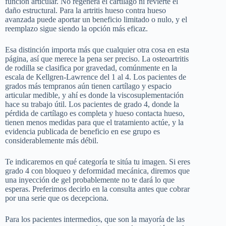
función articular. No regenera el cartílago ni revierte el
daño estructural. Para la artritis hueso contra hueso
avanzada puede aportar un beneficio limitado o nulo, y el
reemplazo sigue siendo la opción más eficaz.
Esa distinción importa más que cualquier otra cosa en esta
página, así que merece la pena ser preciso. La osteoartritis
de rodilla se clasifica por gravedad, comúnmente en la
escala de Kellgren-Lawrence del 1 al 4. Los pacientes de
grados más tempranos aún tienen cartílago y espacio
articular medible, y ahí es donde la viscosuplementación
hace su trabajo útil. Los pacientes de grado 4, donde la
pérdida de cartílago es completa y hueso contacta hueso,
tienen menos medidas para que el tratamiento actúe, y la
evidencia publicada de beneficio en ese grupo es
considerablemente más débil.
Te indicaremos en qué categoría te sitúa tu imagen. Si eres
grado 4 con bloqueo y deformidad mecánica, diremos que
una inyección de gel probablemente no te dará lo que
esperas. Preferimos decirlo en la consulta antes que cobrar
por una serie que os decepciona.
Para los pacientes intermedios, que son la mayoría de las