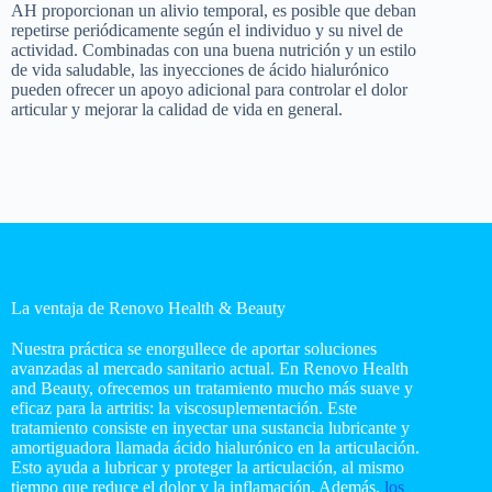
AH proporcionan un alivio temporal, es posible que deban
repetirse periódicamente según el individuo y su nivel de
actividad. Combinadas con una buena nutrición y un estilo
de vida saludable, las inyecciones de ácido hialurónico
pueden ofrecer un apoyo adicional para controlar el dolor
articular y mejorar la calidad de vida en general.
La ventaja de Renovo Health & Beauty
Nuestra práctica se enorgullece de aportar soluciones
avanzadas al mercado sanitario actual. En Renovo Health
and Beauty, ofrecemos un tratamiento mucho más suave y
eficaz para la artritis: la viscosuplementación. Este
tratamiento consiste en inyectar una sustancia lubricante y
amortiguadora llamada ácido hialurónico en la articulación.
Esto ayuda a lubricar y proteger la articulación, al mismo
tiempo que reduce el dolor y la inflamación. Además,
los