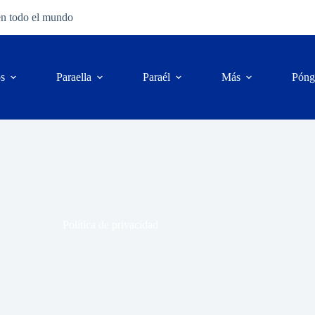
en todo el mundo
os
Para
ella
Para
él
Más
Póng
Política de privacidad