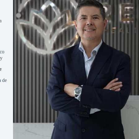
a
co
ay
e
a de