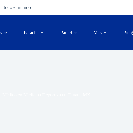
en todo el mundo
os
Para
ella
Para
él
Más
Póng
Médico en Medicina Deportiva en Tijuana MX