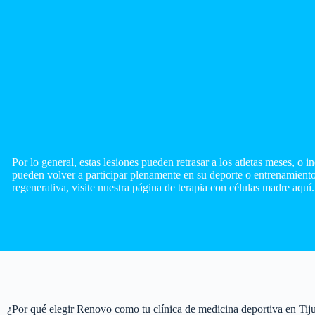
Por lo general, estas lesiones pueden retrasar a los atletas meses, o
pueden volver a participar plenamente en su deporte o entrenamiento
regenerativa, visite nuestra página de terapia con células madre aquí.
¿Por qué elegir Renovo como tu clínica de medicina deportiva en Tij