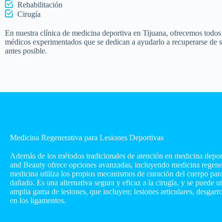
Rehabilitación
Cirugía
En nuestra clínica de medicina deportiva en Tijuana, ofrecemos todo
médicos experimentados que se dedican a ayudarlo a recuperarse de su 
antes posible.
Medicina Regenerativa para Lesiones Deportivas
Además de los métodos tradicionales de atención en medicina depo
and Beauty ofrece opciones avanzadas, incluyendo medicina regener
medicina utiliza los propios mecanismos de curación del cuerpo para 
dañado. Es una alternativa segura y eficaz a la cirugía, y se puede uti
amplia gama de lesiones, que incluyen; lesiones articulares, desgar
en los ligamentos.