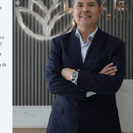
a
co
ay
e
a de