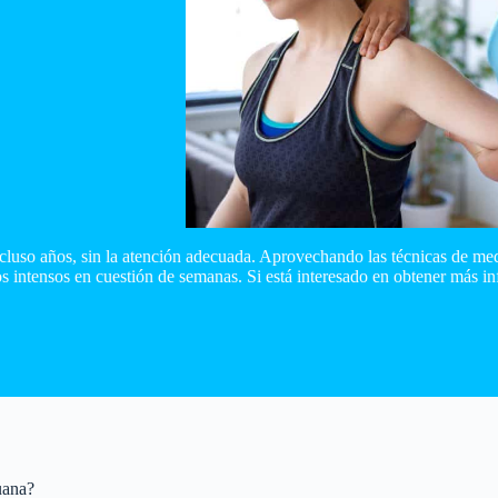
 incluso años, sin la atención adecuada. Aprovechando las técnicas de med
s intensos en cuestión de semanas. Si está interesado en obtener más i
uana?