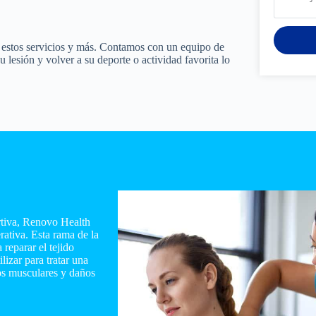
s estos servicios y más. Contamos con un equipo de
lesión y volver a su deporte o actividad favorita lo
rtiva, Renovo Health
ativa. Esta rama de la
reparar el tejido
lizar para tratar una
ros musculares y daños