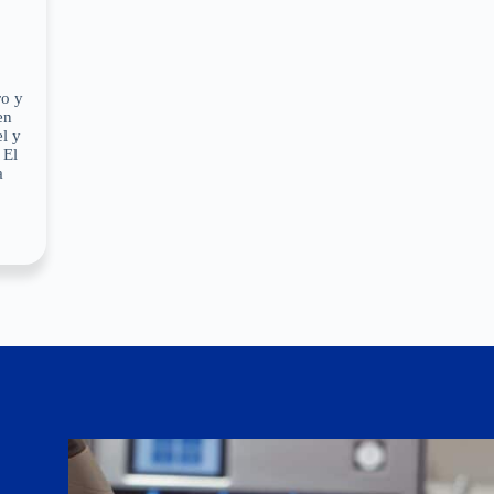
ro y
en
el y
 El
a