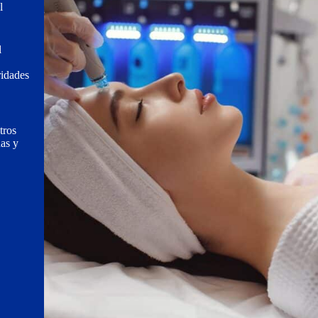
l
l
ridades
tros
nas y