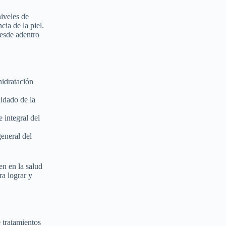
iveles de
cia de la piel.
desde adentro
 hidratación
uidado de la
 integral del
general del
en en la salud
ra lograr y
 tratamientos