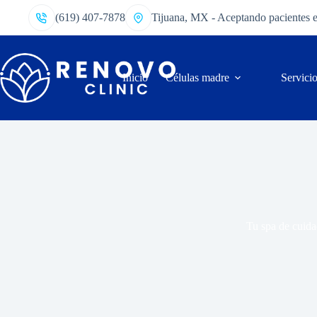
(619) 407-7878
Tijuana, MX - Aceptando pacientes 
Inicio
Células madre
Servici
Tu spa de cuida