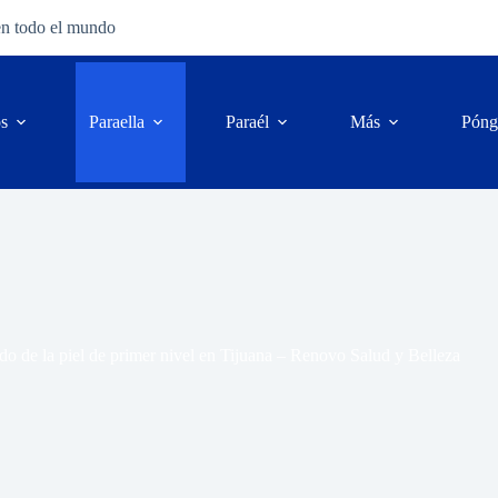
en todo el mundo
os
Para
ella
Para
él
Más
Póng
do de la piel de primer nivel en Tijuana – Renovo Salud y Belleza