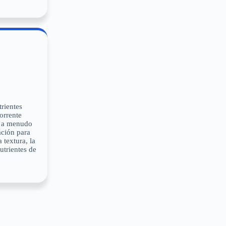
trientes
orrente
el a menudo
ación para
 textura, la
utrientes de