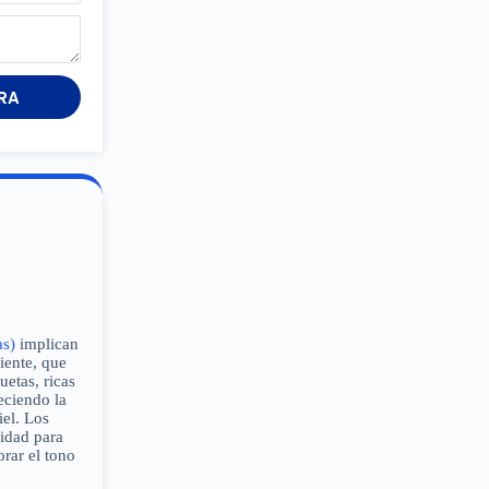
RA
as)
implican
iente, que
uetas, ricas
eciendo la
iel. Los
cidad para
orar el tono