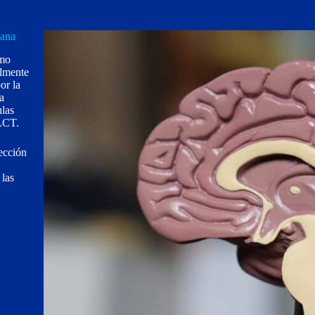
uana
smo
almente
or la
a
ulas
 LCT.
yección
 las