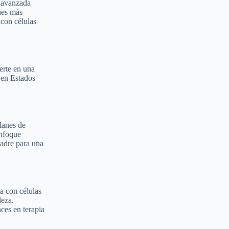
a avanzada
nes más
 con células
erte en una
 en Estados
planes de
enfoque
madre para una
a con células
leza.
ces en terapia