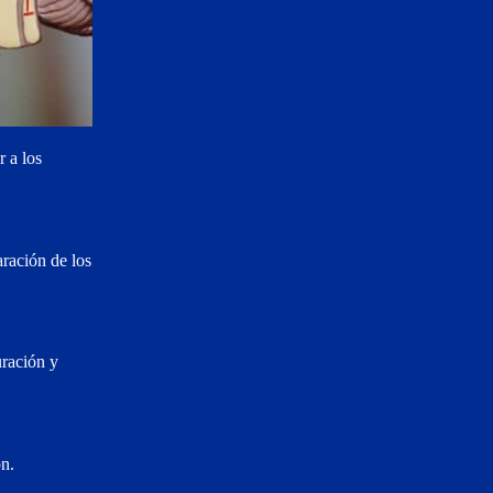
 a los
aración de los
uración y
ón.