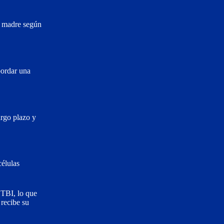
as madre según
bordar una
argo plazo y
células
 TBI, lo que
 recibe su