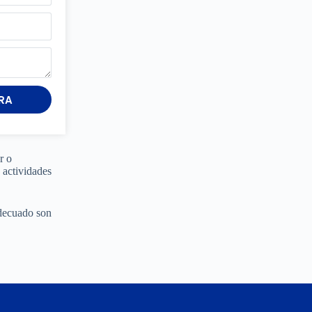
RA
r o
 actividades
adecuado son