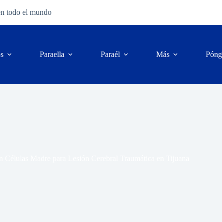
en todo el mundo
os
Para
ella
Para
él
Más
Póng
n Células Madre para Lesión Cerebral Traumática en Tijuana