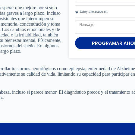
 esperar que mejore por sí solo.
ias graves a largo plazo. Incluso
rsistentes que interrumpen su
de memoria, concentración y toma
as. Los cambios emocionales y de
dad o la irritabilidad, también
su bienestar mental. Físicamente,
PROGRAMAR AHO
rastornos del sueño. En algunos
largo plazo.
sarrollar trastornos neurológicos como epilepsia, enfermedad de Alzheime
tivamente su calidad de vida, limitando su capacidad para participar en
abeza, incluso si parece menor. El diagnóstico precoz y el tratamiento 
az.