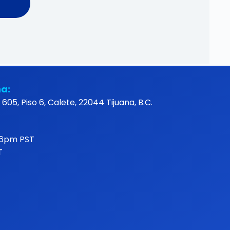
na:
605, Piso 6, Calete, 22044 Tijuana, B.C.
 6pm PST
T