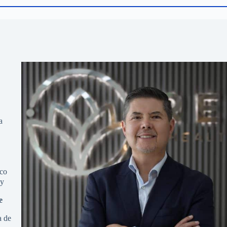
a
co
ay
e
a de