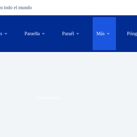
en todo el mundo
os
Para
ella
Para
él
Más
Póng
Testimonios