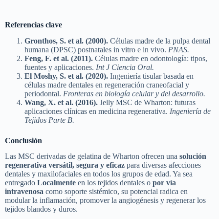
Referencias clave
Gronthos, S. et al. (2000).
Células madre de la pulpa dental
humana (DPSC) postnatales in vitro e in vivo.
PNAS.
Feng, F. et al. (2011).
Células madre en odontología: tipos,
fuentes y aplicaciones.
Int J Ciencia Oral.
El Moshy, S. et al. (2020).
Ingeniería tisular basada en
células madre dentales en regeneración craneofacial y
periodontal.
Fronteras en biología celular y del desarrollo.
Wang, X. et al. (2016).
Jelly MSC de Wharton: futuras
aplicaciones clínicas en medicina regenerativa.
Ingeniería de
Tejidos Parte B.
Conclusión
Las MSC derivadas de gelatina de Wharton ofrecen una
solución
regenerativa versátil, segura y eficaz
para diversas afecciones
dentales y maxilofaciales en todos los grupos de edad. Ya sea
entregado
Localmente
en los tejidos dentales o
por vía
intravenosa
como soporte sistémico, su potencial radica en
modular la inflamación, promover la angiogénesis y regenerar los
tejidos blandos y duros.