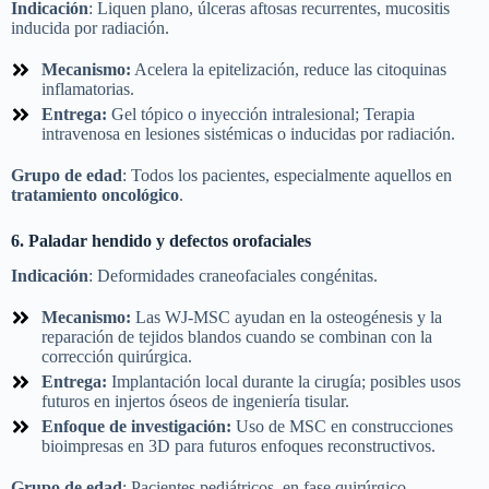
Indicación
: Liquen plano, úlceras aftosas recurrentes, mucositis
inducida por radiación.
Mecanismo:
Acelera la epitelización, reduce las citoquinas
inflamatorias.
Entrega:
Gel tópico o inyección intralesional; Terapia
intravenosa en lesiones sistémicas o inducidas por radiación.
Grupo de edad
: Todos los pacientes, especialmente aquellos en
tratamiento oncológico
.
6. Paladar hendido y defectos orofaciales
Indicación
: Deformidades craneofaciales congénitas.
Mecanismo:
Las WJ-MSC ayudan en la osteogénesis y la
reparación de tejidos blandos cuando se combinan con la
corrección quirúrgica.
Entrega:
Implantación local durante la cirugía; posibles usos
futuros en injertos óseos de ingeniería tisular.
Enfoque de investigación:
Uso de MSC en construcciones
bioimpresas en 3D para futuros enfoques reconstructivos.
Grupo de edad
: Pacientes pediátricos, en fase quirúrgico-