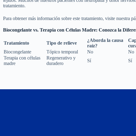
tejidos. Muchos de nuestros pacientes con neuropatía y dolor nervios
tratamiento.
Para obtener más información sobre este tratamiento, visite nuestra p
Biocongelante vs. Terapia con Células Madre: Conozca la Difere
¿Aborda la causa
Cap
Tratamiento
Tipo de relieve
raíz?
cur
Biocongelante
Tópico temporal
No
No
Terapia con células
Regenerativo y
Sí
Sí
madre
duradero