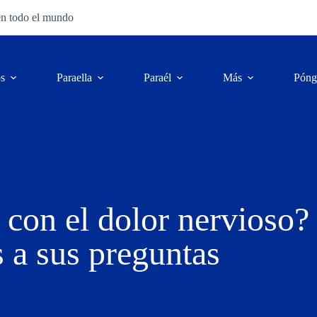
en todo el mundo
os
Para
ella
Para
él
Más
Póng
 con el dolor nervioso?
 a sus preguntas