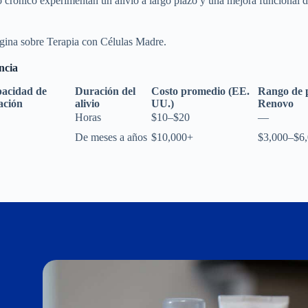
o crónico experimentan un alivio a largo plazo y una mejora funcional 
ágina sobre Terapia con
Células Madre
.
ncia
acidad de
Duración del
Costo promedio (EE.
Rango de p
ación
alivio
UU.)
Renovo
Horas
$10–$20
—
De meses a años
$10,000+
$3,000–$6