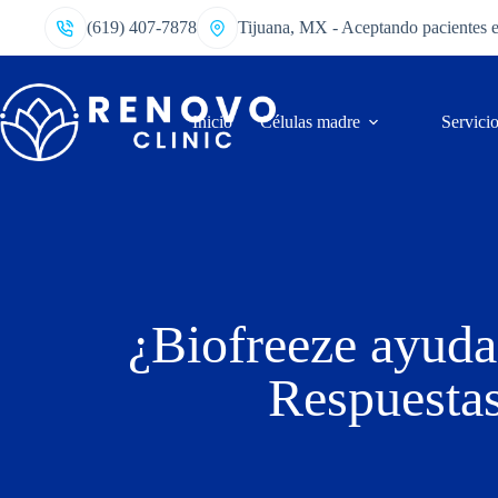
(619) 407-7878
Tijuana, MX - Aceptando pacientes 
Inicio
Células madre
Servici
¿Biofreeze ayuda
Respuestas