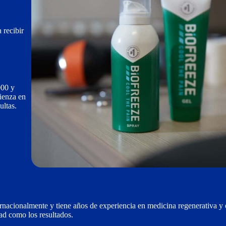
 recibir
000 y
ienza en
ultas.
ernacionalmente y tiene años de experiencia en medicina regenerativa y e
dad como los resultados.