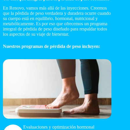
En Renovo, vamos más allá de las inyecciones. Creemos
que la pérdida de peso verdadera y duradera ocurre cuando
su cuerpo está en equilibrio, hormonal, nutricional y
metabólicamente. Es por eso que ofrecemos un programa
integral de pérdida de peso diseñado para respaldar todos
los aspectos de su viaje de bienestar.
Nuestros programas de pérdida de peso incluyen:
Evaluaciones y optimización hormonal