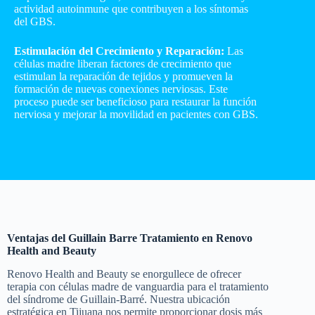
actividad autoinmune que contribuyen a los síntomas
del GBS.
Estimulación del Crecimiento y Reparación:
Las
células madre liberan factores de crecimiento que
estimulan la reparación de tejidos y promueven la
formación de nuevas conexiones nerviosas. Este
proceso puede ser beneficioso para restaurar la función
nerviosa y mejorar la movilidad en pacientes con GBS.
Ventajas del Guillain Barre Tratamiento en Renovo
Health and Beauty
Renovo Health and Beauty se enorgullece de ofrecer
terapia con células madre de vanguardia para el tratamiento
del síndrome de Guillain-Barré. Nuestra ubicación
estratégica en Tijuana nos permite proporcionar dosis más