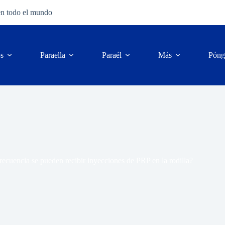
en todo el mundo
os
Para
ella
Para
él
Más
Póng
ecuencia se pueden recibir inyecciones de PRP en la rodilla?