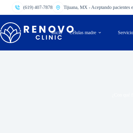
(619) 407-7878
Tijuana, MX - Aceptando pacientes 
Inicio
Células madre
Servici
¿Con qué fr