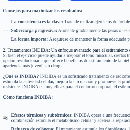
Consejos para maximizar los resultados:
La consistencia es la clave:
Trate de realizar ejercicios de forta
Sobrecarga progresiva:
Aumente gradualmente las pesas o las r
La forma importa:
Asegúrese de mantener la forma adecuada par
2. Tratamientos INDIBA: Un enfoque avanzado para el estiramiento d
Si bien el ejercicio puede ayudar a mejorar el tono muscular, ciertos t
opción revolucionaria que ofrece beneficios de estiramiento de la pie
apariencia más juvenil sin cirugía.
¿Qué es INDIBA?
INDIBA es un sofisticado tratamiento de radiofrec
estimula la actividad celular, mejora la circulación y promueve la pro
resistente. INDIBA es muy eficaz para el contorno corporal, el estiram
Cómo funciona INDIBA:
Efectos térmicos y subtérmicos:
INDIBA opera a una frecuencia
combinación estimula el metabolismo celular y acelera la reparaci
Refuerzo de colágeno:
El tratamiento estimula los fibroblastos,