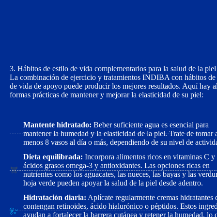
3. Hábitos de estilo de vida complementarios para la salud de la piel
La combinación de ejercicio y tratamientos INDIBA con hábitos de 
de vida de apoyo puede producir los mejores resultados. Aquí hay 
formas prácticas de mantener y mejorar la elasticidad de su piel:
Mantente hidratado:
Beber suficiente agua es esencial para
mantener la humedad y la elasticidad de la piel. Trate de tomar 
menos 8 vasos al día o más, dependiendo de su nivel de activid
Dieta equilibrada:
Incorpora alimentos ricos en vitaminas C y
ácidos grasos omega-3 y antioxidantes. Las opciones ricas en
nutrientes como los aguacates, las nueces, las bayas y las verdu
hoja verde pueden apoyar la salud de la piel desde adentro.
Hidratación diaria:
Aplícate regularmente cremas hidratantes 
contengan retinoides, ácido hialurónico o péptidos. Estos ingred
ayudan a fortalecer la barrera cutánea y retener la humedad, lo 