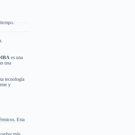
 tiempo.
a.
DIBA
es una
an una
ta tecnología
irme y
érmicos. Esta
 vuelve más