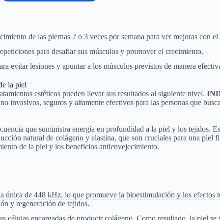
lecimiento de las piernas 2 o 3 veces por semana para ver mejoras con el
epeticiones para desafiar sus músculos y promover el crecimiento.
a evitar lesiones y apuntar a los músculos previstos de manera efectiv
e la piel
ratamientos estéticos pueden llevar sus resultados al siguiente nivel.
IN
l no invasivos, seguros y altamente efectivos para las personas que busc
uencia que suministra energía en profundidad a la piel y los tejidos. Es
ducción natural de colágeno y elastina, que son cruciales para una piel f
iento de la piel y los beneficios antienvejecimiento.
 única de 448 kHz, lo que promueve la bioestimulación y los efectos t
ón y regeneración de tejidos.
 las células encargadas de producir colágeno. Como resultado, la piel se