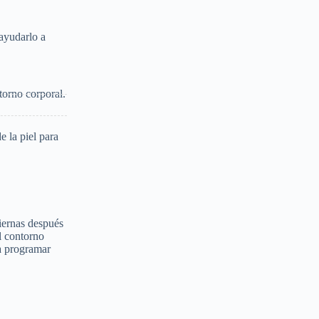
ayudarlo a
torno corporal.
 la piel para
piernas después
l contorno
a programar