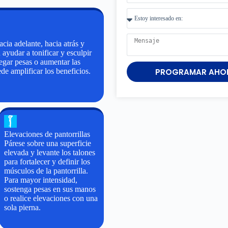
cia adelante, hacia atrás y
 ayudar a tonificar y esculpir
regar pesas o aumentar las
PROGRAMAR AHO
de amplificar los beneficios.
Elevaciones de pantorrillas
Párese sobre una superficie
elevada y levante los talones
para fortalecer y definir los
músculos de la pantorrilla.
Para mayor intensidad,
sostenga pesas en sus manos
o realice elevaciones con una
sola pierna.