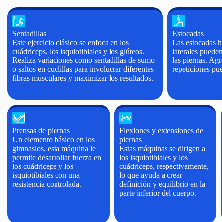
Sentadillas
Estocadas
Este ejercicio clásico se enfoca en los
Las estocadas ha
cuádriceps, los isquiotibiales y los glúteos.
laterales pueden
Realiza variaciones como sentadillas de sumo
las piernas. Ag
o saltos en cuclillas para involucrar diferentes
repeticiones pue
fibras musculares y maximizar los resultados.
Prensas de piernas
Flexiones y extensiones de
Un elemento básico en los
piernas
gimnasios, esta máquina le
Estas máquinas se dirigen a
permite desarrollar fuerza en
los isquiotibiales y los
los cuádriceps y los
cuádriceps, respectivamente,
isquiotibiales con una
lo que ayuda a crear
resistencia controlada.
definición y equilibrio en la
parte inferior del cuerpo.