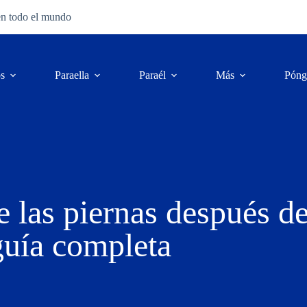
en todo el mundo
os
Para
ella
Para
él
Más
Póng
e las piernas después de
guía completa