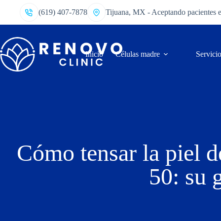
(619) 407-7878
Tijuana, MX - Aceptando pacientes 
Inicio
Células madre
Servici
Cómo tensar la piel d
50: su 