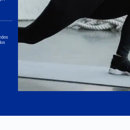
a
eden
los