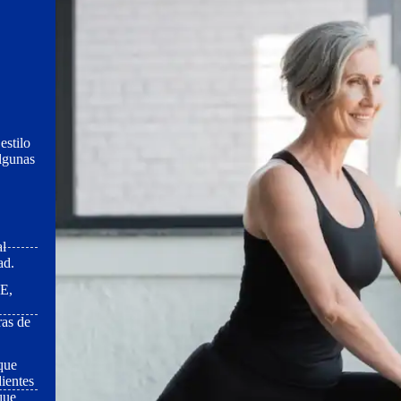
estilo
algunas
al
ad.
 E,
ras de
que
ientes
que