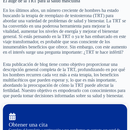
El auge de la TRT para la salud masculina
En los últimos años, un número creciente de hombres ha estado
buscando la terapia de reemplazo de testosterona (TRT) para
abordar una variedad de problemas de salud y bienestar. La TRT se
ha convertido en una poderosa herramienta para mejorar la
vitalidad, aumentar los niveles de energía y mejorar el bienestar
general. Si estás pensando en la TRT o ya te has embarcado en este
viaje transformador, es probable que seas consciente de los
innumerables beneficios que ofrece. Sin embargo, con este aumento
en el interés surge una pregunta importante: ¿TRT te hace infértil?
Esta publicación de blog tiene como objetivo proporcionar una
descripción general completa de la TRT, profundizando en por qué
los hombres recurren cada vez más a esta terapia, los beneficios
multifacéticos que pueden esperar y, lo que es más importante,
abordando la preocupación de cómo la TRT puede afectar la
fertilidad. Nuestro objetivo es empoderarlo con conocimientos para
que pueda tomar decisiones informadas sobre su salud y bienestar.
Obtener una cita
Complete el formulario a continuación y nos pondremos en contacto con usted de