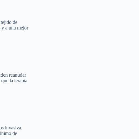
tejido de
o y a una mejor
ueden reanudar
que la terapia
os invasiva,
mínimo de