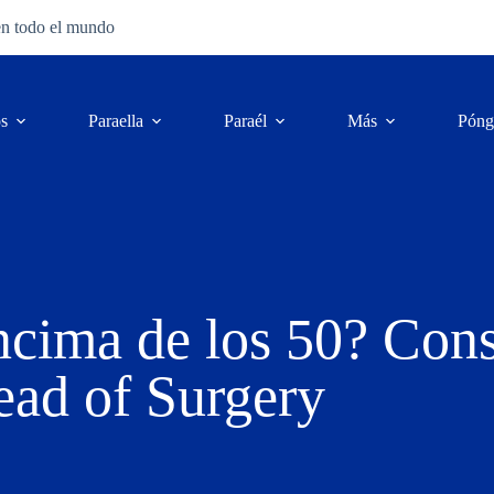
en todo el mundo
os
Para
ella
Para
él
Más
Póng
ncima de los 50? Cons
ead of Surgery