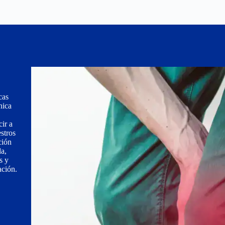
cas
nica
ir a
stros
ción
da,
s y
ación.