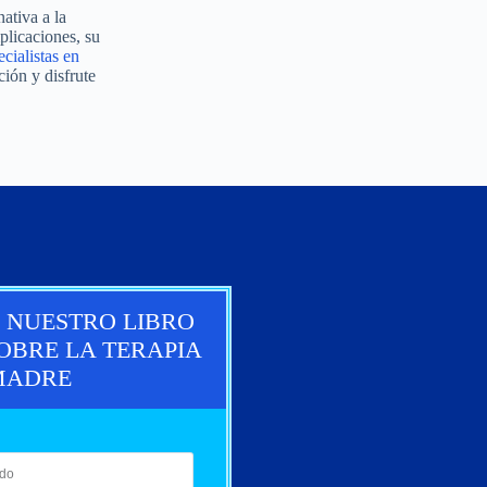
ativa a la
plicaciones, su
cialistas en
ión y disfrute
R NUESTRO LIBRO
OBRE LA TERAPIA
MADRE