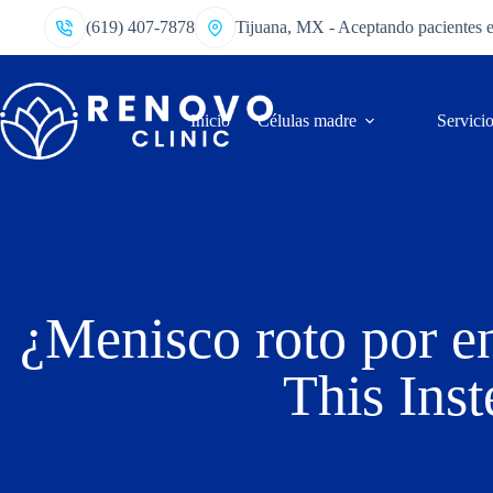
(619) 407-7878
Tijuana, MX - Aceptando pacientes 
Inicio
Células madre
Servici
¿Menisco roto por e
This Inst