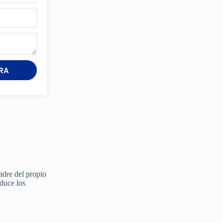
RA
adre del propio
educe los