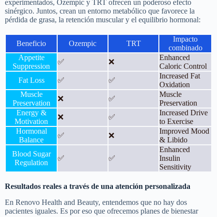
experimentados, Ozempic y TRT ofrecen un poderoso efecto
sinérgico. Juntos, crean un entorno metabólico que favorece la
pérdida de grasa, la retención muscular y el equilibrio hormonal:
Impacto
Beneficio
Ozempic
TRT
combinado
Appetite
Enhanced
✅
❌
Suppression
Caloric Control
Increased Fat
Fat Loss
✅
✅
Oxidation
Muscle
Muscle
❌
✅
Preservation
Preservation
Energy &
Increased Drive
❌
✅
Motivation
to Exercise
Hormonal
Improved Mood
✅
❌
Balance
& Libido
Enhanced
Blood Sugar
✅
✅
Insulin
Regulation
Sensitivity
Resultados reales a través de una atención personalizada
En Renovo Health and Beauty, entendemos que no hay dos
pacientes iguales. Es por eso que ofrecemos planes de bienestar