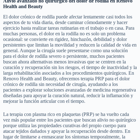
Alivio avanzado no quirúrgico del dolor de rodilla en Renovo
Health and Beauty
El dolor crónico de rodilla puede afectar lentamente casi todos los
aspectos de tu vida diaria, desde caminar cómodamente y hacer
ejercicio hasta realizar tareas rutinarias en el trabajo o en casa. Para
muchas personas, el dolor en la rodilla no es solo un problema
ocasional: se convierte en rigidez, hinchazón, debilidad y dolor
persistentes que limitan la movilidad y reducen la calidad de vida en
general. Aunque la cirugía suele presentarse como una solución
para el dolor de rodilla severo o persistente, muchos pacientes
buscan ahora alternativas menos invasivas que se centren en la
curación y recuperación sin los riesgos, el tiempo de inactividad y la
larga rehabilitación asociados a los procedimientos quirúrgicos. En
Renovo Health and Beauty, ofrecemos terapia PRP para el dolor
crónico de rodilla sin necesidad de cirugía, ayudando a los
pacientes a explorar soluciones avanzadas de medicina regenerativa
diseñadas para apoyar la curación natural, reducir la inflamación y
mejorar la función articular con el tiempo.
La terapia con plasma rico en plaquetas (PRP) se ha vuelto cada
vez más popular entre los pacientes que buscan alivio no quirúrgico
porque utiliza las propiedades curativas del propio cuerpo para
atacar tejidos dañados y apoyar la recuperación desde dentro. En
lugar de limitarse a enmascarar los síntomas temporalmente, la