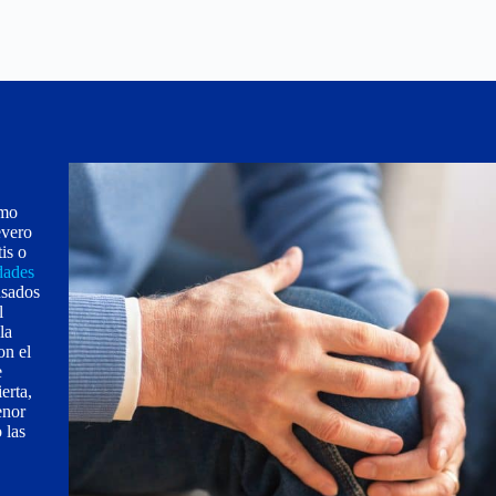
omo
evero
is o
dades
sados
l
la
on el
e
erta,
enor
 las