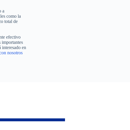
o a
ales como la
o total de
nte efectivo
s importantes
á interesado en
con nosotros