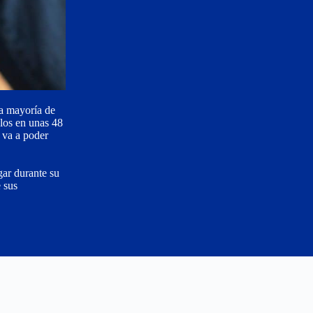
la mayoría de
olos en unas 48
 va a poder
gar durante su
e sus