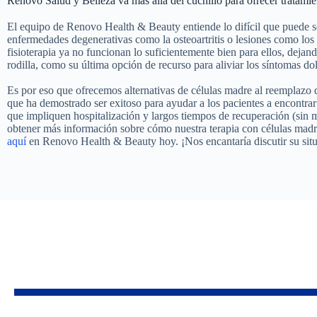
Renovo Salud y Belleza va más allá del cuchillo para ofrecer tratam
El equipo de Renovo Health & Beauty entiende lo difícil que puede se
enfermedades degenerativas como la osteoartritis o lesiones como los
fisioterapia ya no funcionan lo suficientemente bien para ellos, dejand
rodilla, como su última opción de recurso para aliviar los síntomas do
Es por eso que ofrecemos alternativas de células madre al reemplazo d
que ha demostrado ser exitoso para ayudar a los pacientes a encontrar 
que impliquen hospitalización y largos tiempos de recuperación (sin me
obtener más información sobre cómo nuestra terapia con células madre
aquí
en Renovo Health & Beauty hoy. ¡Nos encantaría discutir su sit