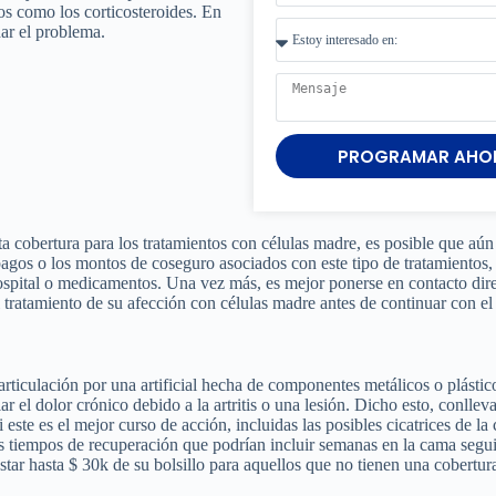
os como los corticosteroides. En
dar el problema.
PROGRAMAR AHO
ta cobertura para los tratamientos con células madre, es posible que aún
opagos o los montos de coseguro asociados con este tipo de tratamientos
 hospital o medicamentos. Una vez más, es mejor ponerse en contacto di
 tratamiento de su afección con células madre antes de continuar con el
a articulación por una artificial hecha de componentes metálicos o plástic
r el dolor crónico debido a la artritis o una lesión. Dicho esto, conllev
este es el mejor curso de acción, incluidas las posibles cicatrices de la c
rgos tiempos de recuperación que podrían incluir semanas en la cama seg
star hasta $ 30k de su bolsillo para aquellos que no tienen una cobertur