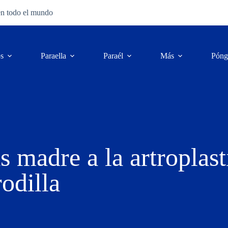
en todo el mundo
os
Para
ella
Para
él
Más
Póng
s madre a la artroplast
rodilla