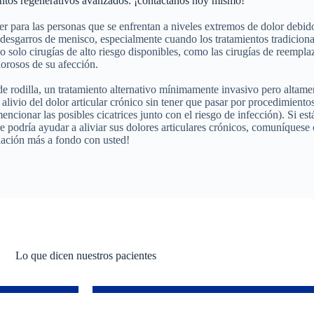
ientos regenerativos avanzados: ¡contáctanos hoy mismo!
r para las personas que se enfrentan a niveles extremos de dolor debid
 desgarros de menisco, especialmente cuando los tratamientos tradicion
o solo cirugías de alto riesgo disponibles, como las cirugías de reemplaz
lorosos de su afección.
e rodilla, un tratamiento alternativo mínimamente invasivo pero altame
alivio del dolor articular crónico sin tener que pasar por procedimiento
ncionar las posibles cicatrices junto con el riesgo de infección). Si est
 podría ayudar a aliviar sus dolores articulares crónicos, comuníquese
uación más a fondo con usted!
Lo que dicen nuestros pacientes