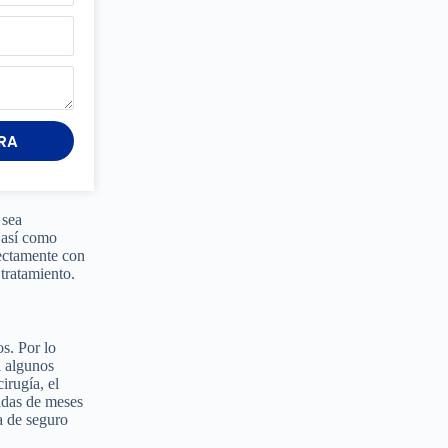
RA
 sea
, así como
rectamente con
 tratamiento.
os. Por lo
a algunos
irugía, el
uidas de meses
a de seguro