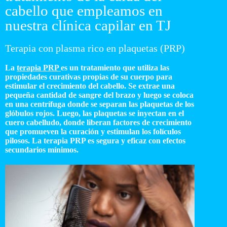
cabello que empleamos en
nuestra clínica capilar en TJ
Terapia con plasma rico en plaquetas (PRP)
La
terapia PRP
es un tratamiento que utiliza las
propiedades curativas propias de su cuerpo para
estimular el crecimiento del cabello. Se extrae una
pequeña cantidad de sangre del brazo y luego se coloca
en una centrífuga donde se separan las plaquetas de los
glóbulos rojos. Luego, las plaquetas se inyectan en el
cuero cabelludo, donde liberan factores de crecimiento
que promueven la curación y estimulan los folículos
pilosos. La terapia PRP es segura y eficaz con efectos
secundarios mínimos.