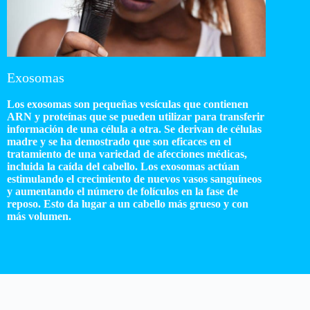
Exosomas
Los exosomas son pequeñas vesículas que contienen
ARN y proteínas que se pueden utilizar para transferir
información de una célula a otra. Se derivan de células
madre y se ha demostrado que son eficaces en el
tratamiento de una variedad de afecciones médicas,
incluida la caída del cabello. Los exosomas actúan
estimulando el crecimiento de nuevos vasos sanguíneos
y aumentando el número de folículos en la fase de
reposo. Esto da lugar a un cabello más grueso y con
más volumen.