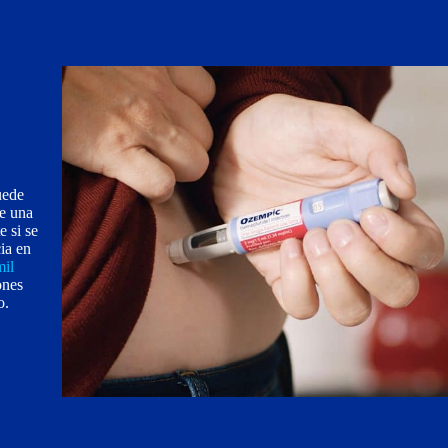
uede
de una
 si se
ia en
mil
ones
o.