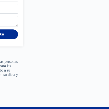
RA
has personas
para las
do a su
n su dieta y