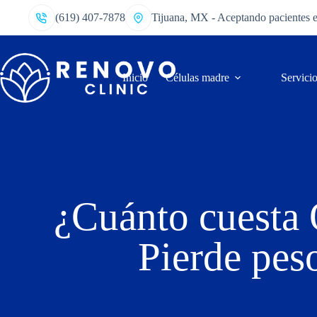
(619) 407-7878
Tijuana, MX - Aceptando pacientes 
Inicio
Células madre
Servici
¿Cuánto cuesta
Pierde peso