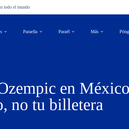
en todo el mundo
os
Para
ella
Para
él
Más
Póng
 Ozempic en Méxic
, no tu billetera