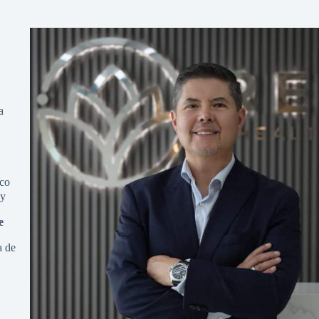
a
co
ay
e
a de