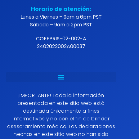
Dirección de la oficina:
Av. Santa María 2750-int 605, Piso 6, Calete,
22044 Tijuana, B.C.
Horario de atención:
Lunes a Viernes – 9am a 6pm PST
Sábado – 9am a 2pm PST
COFEPRIS-02-002-A
2402022002A00037