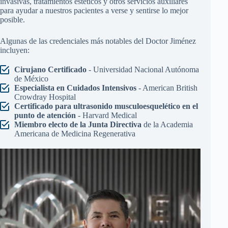
Conozca a nuestro Director Médico, el Doctor José A.
Jiménez
Con más de 30 años de experiencia en la práctica de la
medicina, el Doctor Jiménez aporta una pasión y un
conocimiento por la salud y el bienestar inigualables. En
Renovo Health and Beauty, se esfuerza por ofrecer la más alta
calidad de tratamientos regenerativos, alternativas a cirugías
invasivas, tratamientos estéticos y otros servicios auxiliares
para ayudar a nuestros pacientes a verse y sentirse lo mejor
posible.
Algunas de las credenciales más notables del Doctor Jiménez
incluyen:
Cirujano Certificado
- Universidad Nacional Autónoma
de México
Especialista en Cuidados Intensivos
- American British
Crowdray Hospital
Certificado para ultrasonido musculoesquelético en el
punto de atención
- Harvard Medical
Miembro electo de la Junta Directiva
de la Academia
Americana de Medicina Regenerativa