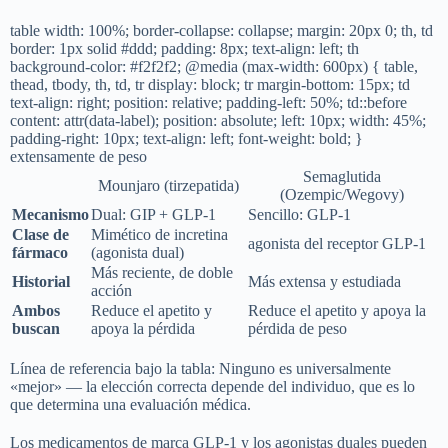
table
width: 100%; border-collapse: collapse; margin: 20px 0;
th, td
border: 1px solid #ddd; padding: 8px; text-align: left;
th
background-color: #f2f2f2;
@media (max-width: 600px) { table,
thead, tbody, th, td, tr
display: block;
tr
margin-bottom: 15px;
td
text-align: right; position: relative; padding-left: 50%;
td::before
content: attr(data-label); position: absolute; left: 10px; width: 45%;
padding-right: 10px; text-align: left; font-weight: bold;
}
extensamente de peso
Mounjaro
Semaglutida
(tirzepatida)
(Ozempic/Wegovy)
Dual: GIP +
Mecanismo
Sencillo: GLP-1
GLP-1
Mimético de
Clase de
agonista del receptor
incretina
fármaco
GLP-1
(agonista dual)
Más reciente, de
Más extensa y
Historial
doble acción
estudiada