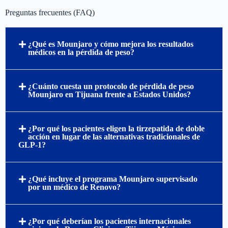
está aquí para guiarlo en cada paso del camino hacia una vida más
saludable y feliz. En Renovo Health and Beauty, su salud es nuestra
misión. Confíe en nosotros para brindarle atención médica
responsable, personalizada y adaptada a sus necesidades.
Renovo Health and Beauty está ubicado en Tijuana y no puede
enviar medicamentos por correo. Recomendamos que todos
nuestros pacientes nos vean en persona antes de dispensar cualquier
receta de medicamentos.
Preguntas frecuentes (FAQ)
¿Qué es Mounjaro y cómo mejora los resultados
médicos en la pérdida de peso?
¿Cuánto cuesta un protocolo de pérdida de peso
Mounjaro en Tijuana frente a Estados Unidos?
¿Por qué los pacientes eligen la tirzepatida de doble
acción en lugar de las alternativas tradicionales de