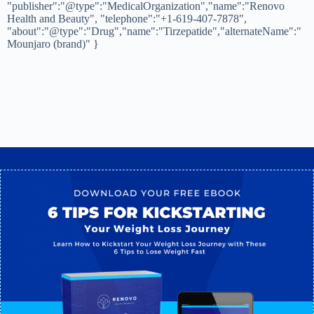
{ "@context":"https://schema.org","@type":"MedicalWebPage",
"name":"Mounjaro in Mexico: How It Works & Your Options at
Renovo", "url":"https://renovohealthandbeauty.com/mounjaro-in-
mexico/","inLanguage":"en-US", "lastReviewed":"2026-08-01",
"reviewedBy":
"@type":"Physician","name":"Dr. Jose A.
Jimenez", "url":"https://renovohealthandbeauty.com/dr-jose-a-
jimenez-bio/"
,
"publisher":
"@type":"MedicalOrganization","name":"Renovo
Health and Beauty", "telephone":"+1-619-407-7878"
,
"about":
"@type":"Drug","name":"Tirzepatide","alternateName":"
Mounjaro (brand)"
}