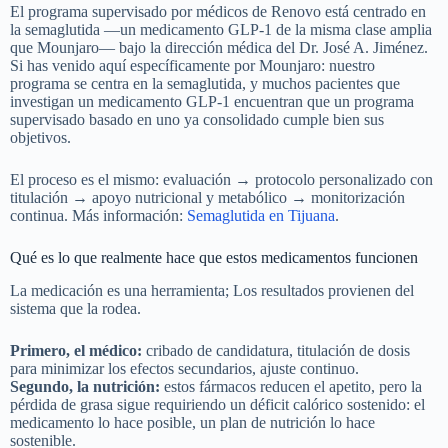
Mounjaro después de una consulta. Nuestro objetivo principal es
garantizar que cualquier tratamiento que brindemos sea en el mejor
interés de nuestros pacientes. Si nuestros profesionales médicos
determinan que Mounjaro puede hacer más daño que bien en sus
circunstancias específicas, discutirán opciones alternativas para
ayudarlo a lograr sus objetivos de salud y pérdida de peso de
manera segura.
Cómo aborda Renovo la pérdida de peso médica
El programa supervisado por médicos de Renovo está centrado en
la semaglutida —un medicamento GLP-1 de la misma clase amplia
que Mounjaro— bajo la dirección médica del Dr. José A. Jiménez.
Si has venido aquí específicamente por Mounjaro: nuestro
programa se centra en la semaglutida, y muchos pacientes que
investigan un medicamento GLP-1 encuentran que un programa
supervisado basado en uno ya consolidado cumple bien sus
objetivos.
El proceso es el mismo: evaluación → protocolo personalizado con
titulación → apoyo nutricional y metabólico → monitorización
continua. Más información:
Semaglutida en Tijuana
.
Qué es lo que realmente hace que estos medicamentos funcionen