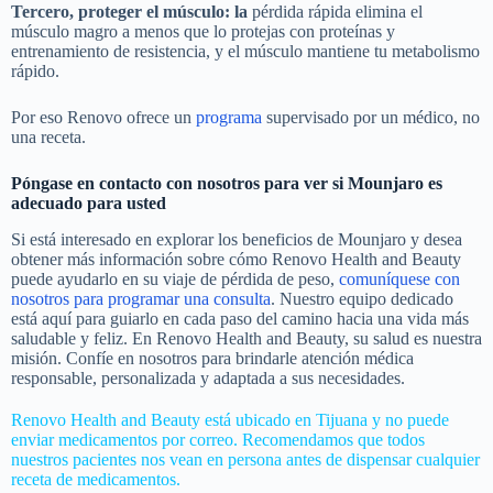
La medicación es una herramienta; Los resultados provienen del
sistema que la rodea.
Primero, el médico:
cribado de candidatura, titulación de dosis
para minimizar los efectos secundarios, ajuste continuo.
Segundo, la nutrición:
estos fármacos reducen el apetito, pero la
pérdida de grasa sigue requiriendo un déficit calórico sostenido: el
medicamento lo hace posible, un plan de nutrición lo hace
sostenible.
Tercero, proteger el músculo: la
pérdida rápida elimina el
músculo magro a menos que lo protejas con proteínas y
entrenamiento de resistencia, y el músculo mantiene tu metabolismo
rápido.
Por eso Renovo ofrece un
programa
supervisado por un médico, no
una receta.
Póngase en contacto con nosotros para ver si Mounjaro es
adecuado para usted
Si está interesado en explorar los beneficios de Mounjaro y desea
obtener más información sobre cómo Renovo Health and Beauty
puede ayudarlo en su viaje de pérdida de peso,
comuníquese con
nosotros para programar una consulta
. Nuestro equipo dedicado