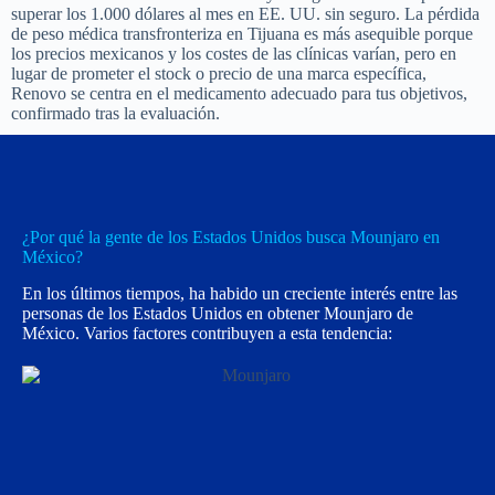
Reduce el apetito
Reduce el apetito y
Ambos
y apoya la
apoya la pérdida de
buscan
pérdida
peso
Línea de referencia bajo la tabla: Ninguno es universalmente
«mejor» — la elección correcta depende del individuo, que es lo
que determina una evaluación médica.
Los medicamentos de marca GLP-1 y los agonistas duales pueden
superar los 1.000 dólares al mes en EE. UU. sin seguro. La pérdida
de peso médica transfronteriza en Tijuana es más asequible porque
los precios mexicanos y los costes de las clínicas varían, pero en
lugar de prometer el stock o precio de una marca específica,
Renovo se centra en el medicamento adecuado para tus objetivos,
confirmado tras la evaluación.
¿Por qué la gente de los Estados Unidos busca Mounjaro en
México?
En los últimos tiempos, ha habido un creciente interés entre las