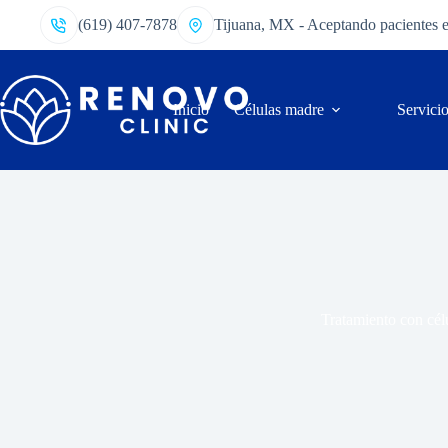
(619) 407-7878
Tijuana, MX - Aceptando pacientes 
Inicio
Células madre
Servici
Tratamiento con célu