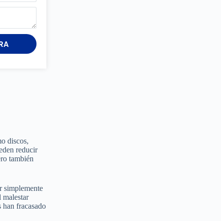
RA
mo discos,
ueden reducir
ero también
ar simplemente
l malestar
s han fracasado