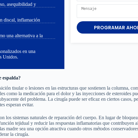
so, asequibilidad y
n discal, inflamación
PROGRAMAR AHO
o una alternativa a la
sonalizados en una
os Unidos.
e espalda?
ción tisular o lesiones en las estructuras que sostienen la columna, co
ales como la medicación para el dolor y las inyecciones de esteroides p
byacente del problema. La cirugía puede ser eficaz en ciertos casos, p
es esperan evitar.
con los sistemas naturales de reparación del cuerpo. En lugar de bloque
función tejidual y reducir las respuestas inflamatorias que contribuyen a
ulas madre sea una opción atractiva cuando otros métodos conservadore
erar la cirugía.