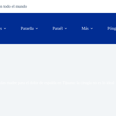
en todo el mundo
os
Para
ella
Para
él
Más
Póng
las madre para el dolor de espalda en Tijuana: la cirugía no es lo ideal