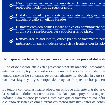
Muchos pacientes buscan tratamiento en Tijuana por su acce
protocolos modernos de regeneración.
El dolor de espalda puede estar relacionado con degeneració
articular o daño en tejidos blandos.
El tratamiento con células madre se explora comúnmente com
cirugía o a la medicación para el dolor a largo plazo.
Renovo Health and Beauty ofrece planes de tratamiento per
instalación limpia y moderna cerca de la frontera con Estad
¿Por qué considerar la terapia con células madre para el dolor d
El dolor de espalda suele estar provocado por inflamación, descomposi
articulaciones y tejidos blandos circundantes. Los enfoques tradicion
temporalmente los síntomas, pero normalmente no abordan la causa su
conlleva riesgos y largos tiempos de recuperación que muchos pacient
La terapia con células madre adopta un enfoque diferente al trabajar 
las señales de dolor, esta terapia está diseñada para apoyar una mejor 
crónico. Para muchos pacientes, esto hace que el tratamiento con cél
o cuando desean explorar alternativas menos invasivas antes de consid