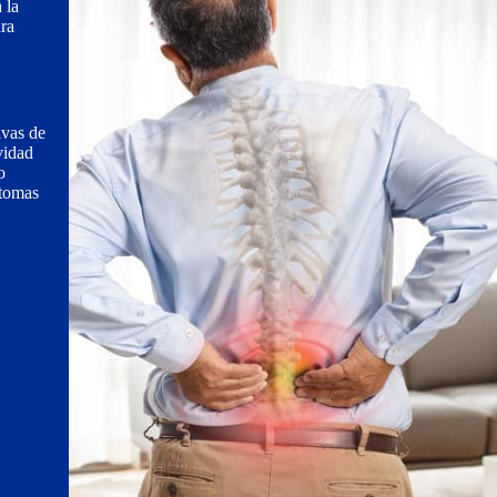
 la
ara
ivas de
ividad
o
ntomas