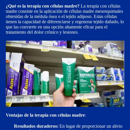
¿Qué es la terapia con células madre?
La terapia con células
madre consiste en la aplicación de células madre mesenquimales
obtenidas de la médula ósea o el tejido adiposo. Estas células
tienen la capacidad de diferenciarse y regenerar tejido dañado, lo
que las convierte en una opción altamente eficaz para el
tratamiento del dolor crónico y lesiones.
Ventajas de la terapia con células madre
:
Resultados duraderos:
En lugar de proporcionar un alivio